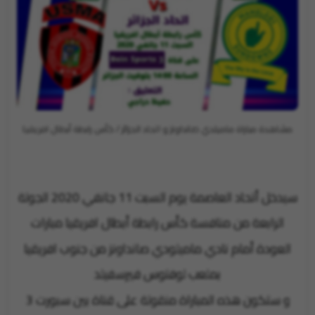
مشاهدة مباراة ماميلدي صانداونز و اتحاد الجزائر / كأس رابطة أبطال افريقيا
سيدخل أتحاد العاصمة يوم السبت 11 جانفي 2020 الجولة
الرابعة من منافسة كأس رابطة أبطال افريقيا مبارات
العودة أمام نادي ماميلودي صانداونز من جنوب افريقيا
بملعب لوفتوس فيرسفيلد
و ستكون هذه المباراة منقولة على قناة بين سبورت 3