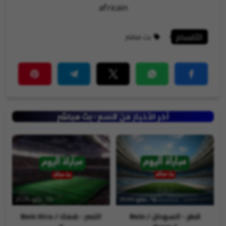
africain
الأقسام
بث مباشر
أخر الأخبار من قسم : بث مباشر
19, مايو, 2026
19, مايو, 2026
قطر - السودان / Bein
النصر - ضمك / Bein Xtra