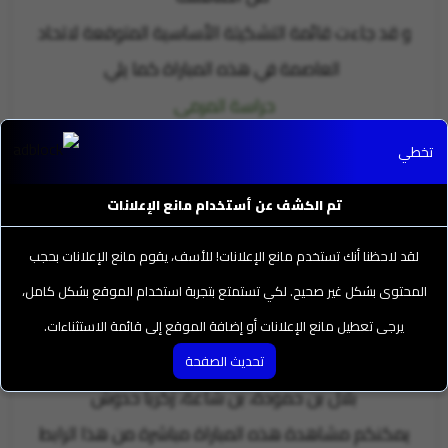
و قد جاءت قائمة التشكيلة الأساسية المتوقعة لاتحاد
العاصمة في هذه المباراة كما يلي
حراسة المرمى
محمد أمين زماموش
تخطي
خط الدفاع
تم الكشف عن أستخدام مانع الإعلانات
هشام بلقروي، رضوان شريفي، كودري حمزة، أنيس
خمايسية
لقد لاحظنا أنك تستخدم مانع الإعلانات! للأسف، يقوم مانع الإعلانات بحجب
خط الوسط
المحتوى بشكل غير صحيح. لكي تستمتع بتجربة استخدام الموقع بشكل كامل،
طاهر بن خليفة، زكريا بن شاعة، محمد رضا بومشرة
يرجى تعطيل مانع الإعلانات أو إضافة الموقع إلى قائمة الاستثناءات.
خط الهجوم
تحديث الصفحة
بلال بن حمودة، بن شاعة، زكريا حدوش
يمكنكم مشاهدة هذه المباراة مباشرة من هذا الرابط