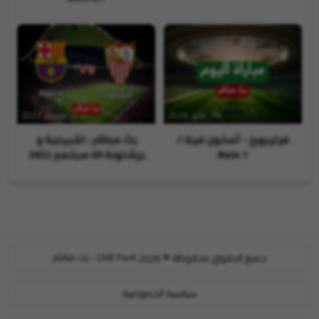
19, مايو, 2026
2, سبتمبر, 2022
فرايبورغ - أستون فيلا /
بث مباشر : اشبيلية و
Bein 1
برشلونة 03 سبتمبر 2022
LIVE Foot - بث مباشر
جميع الحقوق محفوظة ©
2026
سياسية الخصوصية